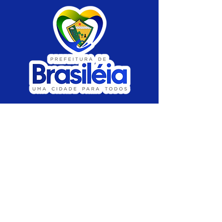
SERVIÇO DE ATENDIMENTO AO CIDADÃO 
(SIC) E OUVIDORIA
Prefeitura de Brasiléia - Estado do Acre
CNPJ 04.508.933/0001-45
💻Acesso online: 
SIC 
| 
Fale Conosco
 | 
Ouvidoria
 |
Portal de Transparência
 | 
Mapa 
do Site
📱Fone: +55 (68) 
3546-4402 ou +55 (68) 