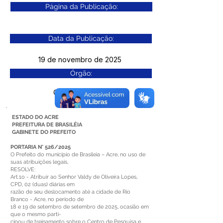
Página da Publicação:
Data da Publicação:
19 de novembro de 2025
Órgão:
Gab. Prefeito(a)
ESTADO DO ACRE
PREFEITURA DE BRASILÉIA
GABINETE DO PREFEITO
PORTARIA N° 526/2025
O Prefeito do município de Brasileia – Acre, no uso de
suas atribuições legais,
RESOLVE:
Art.1o - Atribuir ao Senhor Valdy de Oliveira Lopes,
CPD, 02 (duas) diárias em
razão de seu deslocamento até a cidade de Rio
Branco - Acre, no período de
18 e 19 de setembro de setembro de 2025, ocasião em
que o mesmo parti-
cipou de treinamento sobre o Centro de Pesquisa e