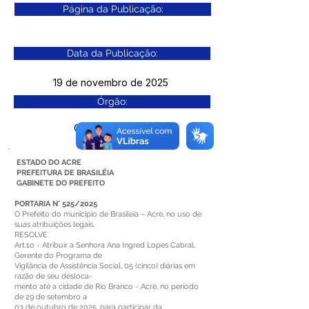
Página da Publicação:
Data da Publicação:
19 de novembro de 2025
Órgão:
Gab. Prefeito(a)
ESTADO DO ACRE
PREFEITURA DE BRASILÉIA
GABINETE DO PREFEITO
PORTARIA N° 525/2025
O Prefeito do município de Brasileia – Acre, no uso de
suas atribuições legais,
RESOLVE:
Art.1o - Atribuir a Senhora Ana Ingred Lopes Cabral,
Gerente do Programa de
Vigilância de Assistência Social, 05 (cinco) diárias em
razão de seu desloca-
mento até a cidade de Rio Branco - Acre, no período
de 29 de setembro a
03 de outubro de 2025, para participar da