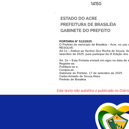
14150
ESTADO DO ACRE
PREFEITURA DE BRASILÉIA
GABINETE DO PREFEITO
PORTARIA N° 512/2025
O Prefeito do município de Brasileia – Acre, no uso 
RESOLVE:
Art.1o – Atribuir ao Senhor Zico Rocha de Souza, 
setembro de 2025, para participar da III Edição dos
Art. 2o – Esta Portaria entrará em vigor na data de 
Registre-se;
Publique-se e,
Cumpra-se.
Gabinete do Prefeito, 17 de setembro de 2025.
Carlos Armado de Souza Alves
Prefeito de Brasileia
Este texto não substitui o publicado no Diário