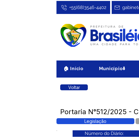
+55(68)3546-4402
gabinet
🏠 Início
Município⬇️
Voltar
Portaria N°512/2025 - C
Legislação
Número do Diário: