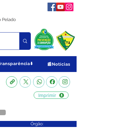
o Pelado
Transparência⬇️
📰Notícias
Imprimir
Órgão: