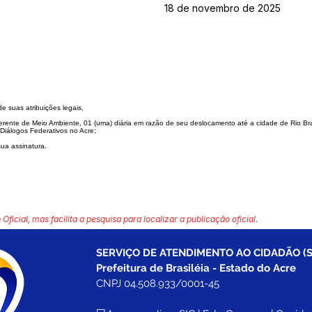
18 de novembro de 2025
de suas atribuições legais,
Gerente de Meio Ambiente,
01 (uma) diária em razão de seu deslocamento até a cidade de Rio B
 Diá
logos Federativos no Acre;
sua assinatura.
 Oficial, mas facilita a pesquisa para localizar a publicação oficial.
SERVIÇO DE ATENDIMENTO AO CIDADÃO (S
Prefeitura de Brasiléia - Estado do Acre
CNPJ 04.508.933/0001-45