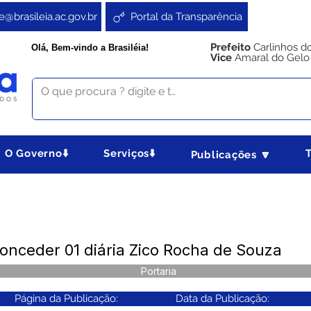
e@brasileia.ac.gov.br
Portal da Transparência
Prefeito
Carlinhos d
Olá, Bem-vindo a Brasiléia!
Vice
Amaral do Gelo
O Governo⬇️
Serviços⬇️
Publicações 🔽
onceder 01 diária Zico Rocha de Souza
Portaria
Página da Publicação:
Data da Publicação: