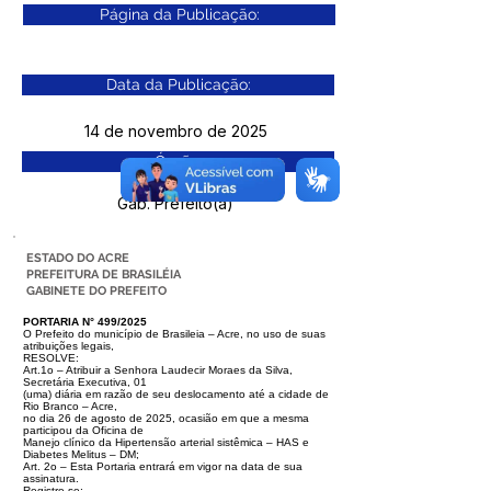
Página da Publicação:
Data da Publicação:
14 de novembro de 2025
Órgão:
Gab. Prefeito(a)
ESTADO DO ACRE
PREFEITURA DE BRASILÉIA
GABINETE DO PREFEITO
PORTARIA N° 499/2025
O Prefeito do município de Brasileia – Acre, no uso de suas
atribuições legais,
RESOLVE:
Art.1o – Atribuir a Senhora Laudecir Moraes da Silva,
Secretária Executiva, 01
(uma) diária em razão de seu deslocamento até a cidade de
Rio Branco – Acre,
no dia 26 de agosto de 2025, ocasião em que a mesma
participou da Oficina de
Manejo clínico da Hipertensão arterial sistêmica – HAS e
Diabetes Melitus – DM;
Art. 2o – Esta Portaria entrará em vigor na data de sua
assinatura.
Registre-se;