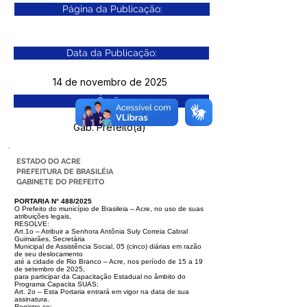
Página da Publicação:
Data da Publicação:
14 de novembro de 2025
Órgão:
Gab. Prefeito(a)
ESTADO DO ACRE
PREFEITURA DE BRASILÉIA
GABINETE DO PREFEITO
PORTARIA N° 488/2025
O Prefeito do município de Brasileia – Acre, no uso de suas
atribuições legais,
RESOLVE:
Art.1o – Atribuir a Senhora Antônia Suly Correia Cabral
Guimarães, Secretária
Municipal de Assistência Social, 05 (cinco) diárias em razão
de seu deslocamento
até a cidade de Rio Branco – Acre, nos período de 15 a 19
de setembro de 2025,
para participar da Capacitação Estadual no âmbito do
Programa Capacita SUAS;
Art. 2o – Esta Portaria entrará em vigor na data de sua
assinatura.
Registre-se;