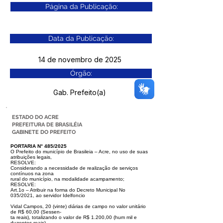
Página da Publicação:
Data da Publicação:
14 de novembro de 2025
Órgão:
Gab. Prefeito(a)
ESTADO DO ACRE
PREFEITURA DE BRASILÉIA
GABINETE DO PREFEITO
PORTARIA N° 485/2025
O Prefeito do município de Brasileia – Acre, no uso de suas
atribuições legais,
RESOLVE:
Considerando a necessidade de realização de serviços
contínuos na zona
rural do município, na modalidade acampamento;
RESOLVE:
Art.1o – Atribuir na forma do Decreto Municipal No
035/2021, ao servidor Idelfoncio
Vidal Campos, 20 (vinte) diárias de campo no valor unitário
de R$ 60,00 (Sessen-
ta reais), totalizando o valor de R$ 1.200,00 (hum mil e
duzentos reais).