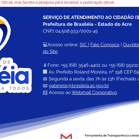
 Oficial, mas facilita a pesquisa para localizar a publicação oficial.
SERVIÇO DE ATENDIMENTO AO CIDADÃO (S
Prefeitura de Brasiléia - Estado do Acre
CNPJ 04.508.933/0001-45
💻Acesso online: 
SIC 
| 
Fale Conosco
 | 
Ouvidor
do Site
📱Fone: +55 (68) 
3546-4402 ou +55 (68) 99211
🏢 
Av. Prefeito Roland Moreira, nº 198 CEP 69
📅 Segunda a sexta, das 7h às 13h (Fechado 
📧 
gabinete@brasileia.ac.gov.br
📨 Acesso ao 
Webmail Corporativo
Ferramenta de Transparência const