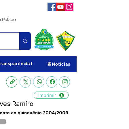
o Pelado
Transparência⬇️
📰Notícias
Imprimir
lves Ramiro
rente ao quinquênio 2004/2009.