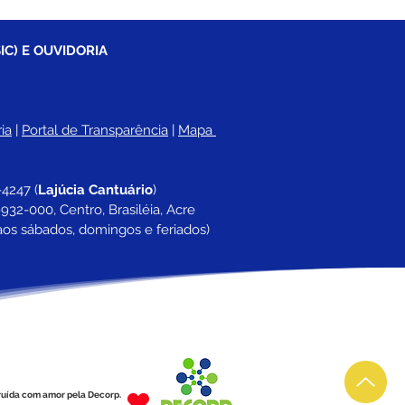
IC) E OUVIDORIA
ia
 |
Portal de Transparência
 | 
Mapa 
-4247 
(
Lajúcia Cantuário
)
932-000, Centro, Brasiléia, Acre
aos sábados, domingos e feriados)
ruída com amor pela Decorp.