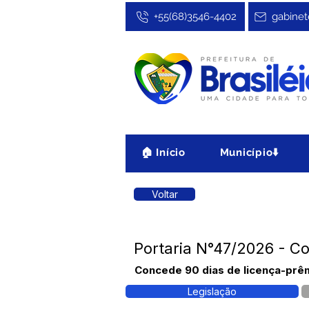
+55(68)3546-4402
gabinet
🏠 Início
Município⬇️
Voltar
Portaria N°47/2026 - C
Concede 90 dias de licença-prêm
Legislação