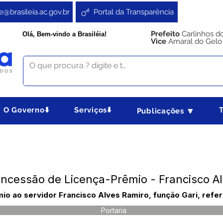
e@brasileia.ac.gov.br
Portal da Transparência
Prefeito
Carlinhos d
Olá, Bem-vindo a Brasiléia!
Vice
Amaral do Gelo
O Governo⬇️
Serviços⬇️
Publicações 🔽
oncessão de Licença-Prêmio - Francisco A
io ao servidor Francisco Alves Ramiro, função Gari, refe
Portaria