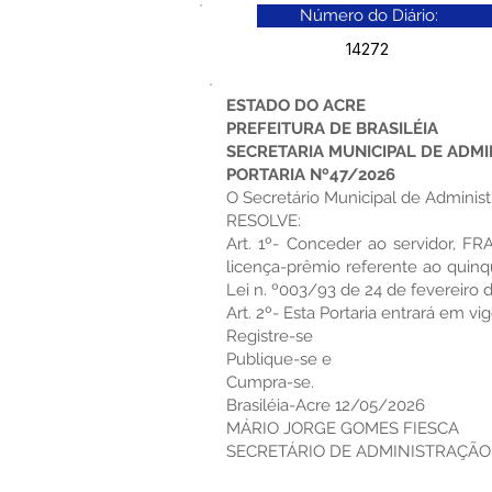
Número do Diário:
14272
ESTADO DO ACRE
PREFEITURA DE BRASILÉIA
SECRETARIA MUNICIPAL DE ADM
PORTARIA Nº47/2026
O Secretário Municipal de Administr
RESOLVE:
Art. 1º- Conceder ao servidor, F
licença-prêmio referente ao quin
Lei n. º003/93 de 24 de fevereiro 
Art. 2º- Esta Portaria entrará em v
Registre-se
Publique-se e
Cumpra-se.
Brasiléia-Acre 12/05/2026
MÁRIO JORGE GOMES FIESCA
SECRETÁRIO DE ADMINISTRAÇÃO