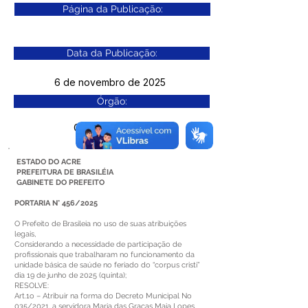
Página da Publicação:
Data da Publicação:
6 de novembro de 2025
Órgão:
Gab. Prefeito(a)
ESTADO DO ACRE
PREFEITURA DE BRASILÉIA
GABINETE DO PREFEITO
PORTARIA N° 456/2025
O Prefeito de Brasileia no uso de suas atribuições
legais,
Considerando a necessidade de participação de
profissionais que trabalharam no funcionamento da
unidade básica de saúde no feriado do “corpus cristi”
dia 19 de junho de 2025 (quinta);
RESOLVE:
Art.1o – Atribuir na forma do Decreto Municipal No
035/2021, a servidora Maria das Graças Maia Lopes,