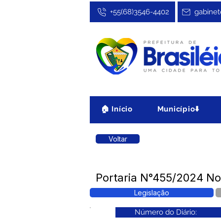
+55(68)3546-4402
gabinet
🏠 Início
Município⬇️
Voltar
Portaria N°455/2024 No
Legislação
Número do Diário: