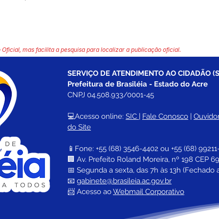
 Oficial, mas facilita a pesquisa para localizar a publicação oficial.
SERVIÇO DE ATENDIMENTO AO CIDADÃO (S
Prefeitura de Brasiléia - Estado do Acre
CNPJ 04.508.933/0001-45
💻Acesso online: 
SIC 
| 
Fale Conosco
 | 
Ouvidor
do Site
📱Fone: +55 (68) 
3546-4402 ou +55 (68) 99211
🏢 
Av. Prefeito Roland Moreira, nº 198 CEP 69
📅 Segunda a sexta, das 7h às 13h (Fechado 
📧 
gabinete@brasileia.ac.gov.br
📨 Acesso ao 
Webmail Corporativo