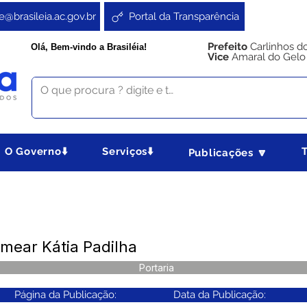
e@brasileia.ac.gov.br
Portal da Transparência
Prefeito
Carlinhos d
Olá, Bem-vindo a Brasiléia!
Vice
Amaral do Gelo
O Governo⬇️
Serviços⬇️
Publicações 🔽
mear Kátia Padilha
Portaria
Página da Publicação:
Data da Publicação: