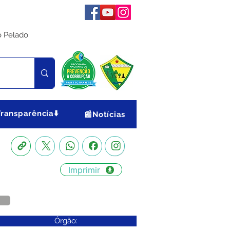
o Pelado
Transparência⬇️
📰Notícias
Imprimir
Órgão: