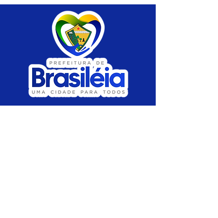
SERVIÇO DE ATENDIMENTO AO CIDADÃO 
(SIC) E OUVIDORIA
Prefeitura de Brasiléia - Estado do Acre
CNPJ 04.508.933/0001-45
💻Acesso online: 
SIC 
| 
Fale Conosco
 | 
Ouvidoria
 |
Portal de Transparência
 | 
Mapa 
do Site
📱Fone: +55 (68) 
3546-4402 ou +55 (68) 