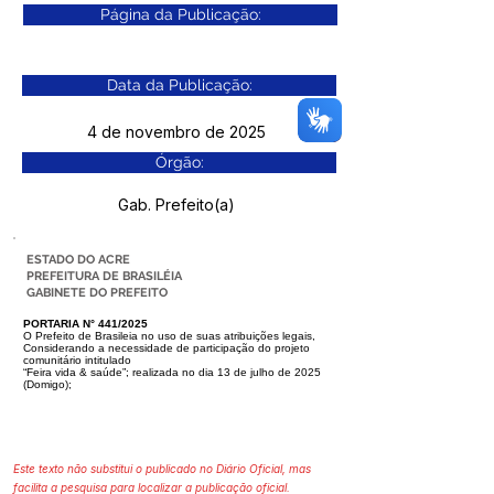
Página da Publicação:
Data da Publicação:
4 de novembro de 2025
Órgão:
Gab. Prefeito(a)
ESTADO DO ACRE
PREFEITURA DE BRASILÉIA
GABINETE DO PREFEITO
PORTARIA N° 441/2025
O Prefeito de Brasileia no uso de suas atribuições legais,
Considerando a necessidade de participação do projeto
comunitário intitulado
“Feira vida & saúde”; realizada no dia 13 de julho de 2025
(Domigo);
Este texto não substitui o publicado no Diário Oficial, mas
facilita a pesquisa para localizar a publicação oficial.