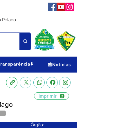
o Pelado
Transparência⬇️
📰Notícias
Imprimir
tiago
Órgão: