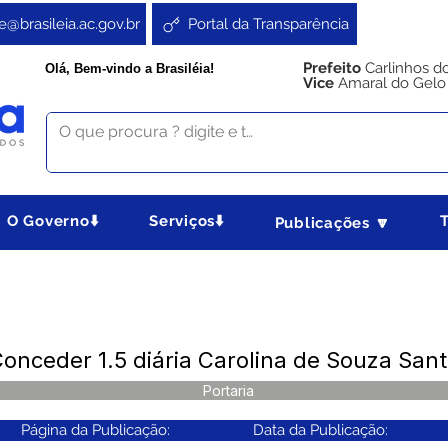
e@brasileia.ac.gov.br
Portal da Transparência
Prefeito
Carlinhos d
Olá, Bem-vindo a Brasiléia!
Vice
Amaral do Gelo
O Governo⬇️
Serviços⬇️
Publicações 🔽
onceder 1.5 diária Carolina de Souza San
Portaria
Página da Publicação:
Data da Publicação: