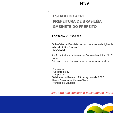
14139
ESTADO DO ACRE
PREFEITURA DE BRASILÉIA
GABINETE DO PREFEITO
PORTARIA N°. 433/2025
O Prefeito de Brasileia no uso de suas atribuições l
julho de 2025 (Domigo);
RESOLVE:
Art.1o – Atribuir na forma do Decreto Municipal No 
reais);
Art. 2o – Esta Portaria entrará em vigor na data de 
Registre-se;
Publique-se e,
Cumpra-se.
Gabinete do Prefeito, 13 de agosto de 2025.
Carlos Armado de Souza Alves
Prefeito de Brasileia
Este texto não substitui o publicado no Diário