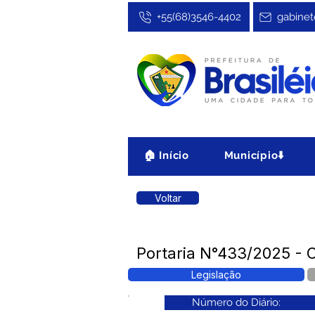
+55(68)3546-4402
gabinet
🏠 Início
Município⬇️
Voltar
Portaria N°433/2025 - C
Legislação
Número do Diário: