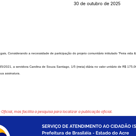
30 de outubro de 2025
egais,
Considerando a necessidade de participação do projeto comunitário intitulado
“Feira vida 
035/2021, a servidora Caro
lina de Souza Santiago, 1/5 (meia) diária no valor unitário de R$ 175,
sua assinatura.
 Oficial, mas facilita a pesquisa para localizar a publicação oficial.
SERVIÇO DE ATENDIMENTO AO CIDADÃO (S
Prefeitura de Brasiléia - Estado do Acre