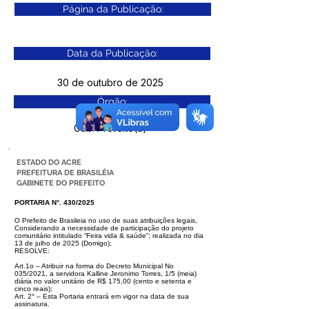
Página da Publicação:
Data da Publicação:
30 de outubro de 2025
Órgão:
Gab. Prefeito(a)
ESTADO DO ACRE
PREFEITURA DE BRASILÉIA
GABINETE DO PREFEITO
PORTARIA N°. 430/2025
O Prefeito de Brasileia no uso de suas atribuições legais,
Considerando a necessidade de participação do projeto
comunitário intitulado
“Feira vida & saúde”; realizada no dia
13 de julho de 2025 (Domigo);
RESOLVE:
Art.1o – Atribuir na forma do Decreto Municipal No
035/2021, a servidora Kalli
ne Jeronimo Torres, 1/5 (meia)
diária no valor unitário de R$ 175,00 (cento e
setenta e
cinco reais);
Art. 2° – Esta Portaria entrará em vigor na data de sua
assinatura.