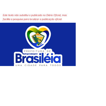
Este texto não substitui o publicado no Diário Oficial, mas
facilita a pesquisa para localizar a publicação oficial.
SERVIÇO DE ATENDIMENTO AO CIDADÃO 
(SIC) E OUVIDORIA
Prefeitura de Brasiléia - Estado do Acre
CNPJ 04.508.933/0001-45
💻Acesso online: 
SIC 
| 
Fale Conosco
 | 