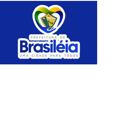
SERVIÇO DE ATENDIMENTO AO CIDADÃO 
(SIC) E OUVIDORIA
Prefeitura de Brasiléia - Estado do Acre
CNPJ 04.508.933/0001-45
💻Acesso online: 
SIC 
| 
Fale Conosco
 | 
Ouvidoria
 |
Portal de Transparência
 | 
Mapa 
do Site
📱Fone: +55 (68) 
3546-4402 ou +55 (68) 