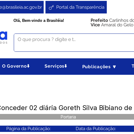
e@brasileia.ac.gov.br
Portal da Transparência
Prefeito
Carlinhos d
Olá, Bem-vindo a Brasiléia!
Vice
Amaral do Gelo
O Governo⬇️
Serviços⬇️
Publicações 🔽
onceder 02 diária Goreth Silva Bibiano de
Portaria
Página da Publicação:
Data da Publicação: