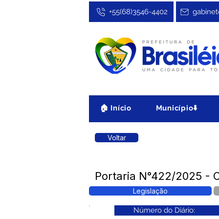
+55(68)3546-4402
gabinet
🏠 Início
Município⬇️
Voltar
Portaria N°422/2025 - C
Legislação
Número do Diário: