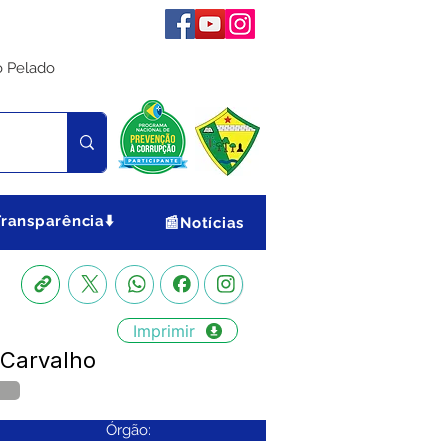
o Pelado
Transparência⬇️
📰Notícias
Imprimir
 Carvalho
Órgão: