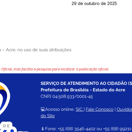
29 de outubro de 2025
a – Acre, no uso de suas atribuições
 Oficial, mas facilita a pesquisa para localizar a publicação oficial.
SERVIÇO DE ATENDIMENTO AO CIDADÃO (S
Prefeitura de Brasiléia - Estado do Acre
CNPJ 04.508.933/0001-45
💻Acesso online: 
SIC 
| 
Fale Conosco
 | 
Ouvidor
do Site
📱Fone: +55 (68) 
3546-4402 ou +55 (68) 99211