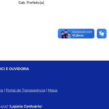
Gab. Prefeito(a)
IC) E OUVIDORIA
ia
 |
Portal de Transparência
 | 
Mapa 
-4247 
(
Lajúcia Cantuário
)