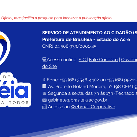
 Oficial, mas facilita a pesquisa para localizar a publicação oficial.
SERVIÇO DE ATENDIMENTO AO CIDADÃO (S
Prefeitura de Brasiléia - Estado do Acre
CNPJ 04.508.933/0001-45
💻Acesso online: 
SIC 
| 
Fale Conosco
 | 
Ouvidor
do Site
📱Fone: +55 (68) 
3546-4402 ou +55 (68) 99211
🏢 
Av. Prefeito Roland Moreira, nº 198 CEP 69
📅 Segunda a sexta, das 7h às 13h (Fechado 
📧 
gabinete@brasileia.ac.gov.br
📨 Acesso ao 
Webmail Corporativo