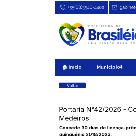
+55(68)3546-4402
gabinet
🏠 Início
Município⬇️
Voltar
Portaria N°42/2026 - Co
Medeiros
Concede 30 dias de licença-prêm
quinquênio 2018/2023.