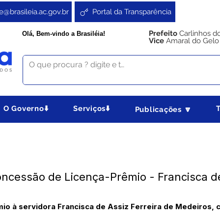
e@brasileia.ac.gov.br
Portal da Transparência
Prefeito
Carlinhos d
Olá, Bem-vindo a Brasiléia!
Vice
Amaral do Gelo
O Governo⬇️
Serviços⬇️
Publicações 🔽
ncessão de Licença-Prêmio - Francisca de
io à servidora Francisca de Assiz Ferreira de Medeiros, 