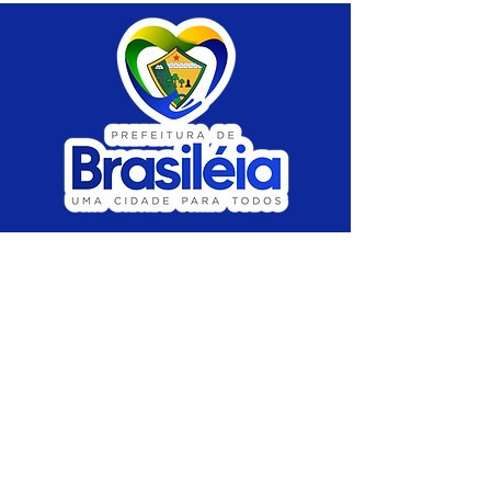
SERVIÇO DE ATENDIMENTO AO CIDADÃO 
(SIC) E OUVIDORIA
Prefeitura de Brasiléia - Estado do Acre
CNPJ 04.508.933/0001-45
💻Acesso online: 
SIC 
| 
Fale Conosco
 | 
Ouvidoria
 |
Portal de Transparência
 | 
Mapa 
do Site
📱Fone: +55 (68) 
3546-4402 ou +55 (68) 