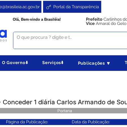
e@brasileia.ac.gov.br
Portal da Transparência
Prefeito
Carlinhos d
Olá, Bem-vindo a Brasiléia!
Vice
Amaral do Gelo
O Governo⬇️
Serviços⬇️
Publicações 🔽
- Conceder 1 diária Carlos Armando de So
Portaria
Página da Publicação:
Data da Publicação: