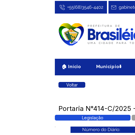
+55(68)3546-4402
gabinet
🏠 Início
Município⬇️
Voltar
Portaria N°414-C/2025 
Legislação
Número do Diário: