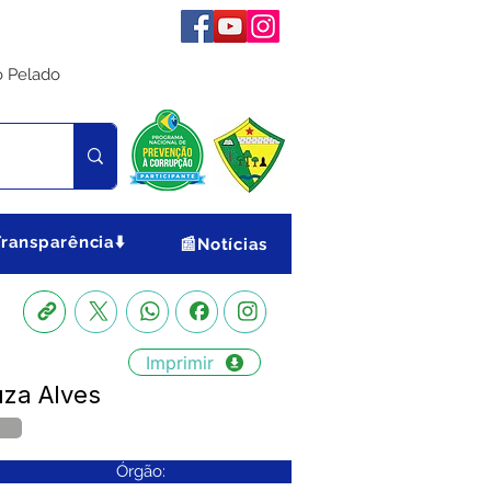
o Pelado
Transparência⬇️
📰Notícias
Imprimir
uza Alves
Órgão: