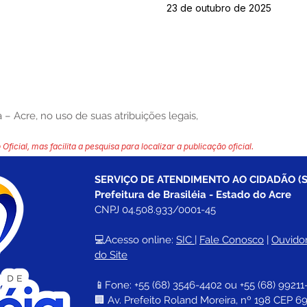
23 de outubro de 2025
 – Acre, no uso de suas atribuições legais,
 Oficial, mas facilita a pesquisa para localizar a publicação oficial.
SERVIÇO DE ATENDIMENTO AO CIDADÃO (S
Prefeitura de Brasiléia - Estado do Acre
CNPJ 04.508.933/0001-45
💻Acesso online: 
SIC 
| 
Fale Conosco
 | 
Ouvidor
do Site
📱Fone: +55 (68) 
3546-4402 ou +55 (68) 99211
🏢 
Av. Prefeito Roland Moreira, nº 198 CEP 69