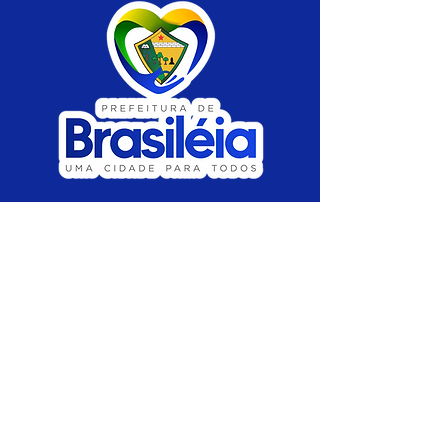
SERVIÇO DE ATENDIMENTO AO CIDADÃO 
(SIC) E OUVIDORIA
Prefeitura de Brasiléia - Estado do Acre
CNPJ 04.508.933/0001-45
💻Acesso online: 
SIC 
| 
Fale Conosco
 | 
Ouvidoria
 |
Portal de Transparência
 | 
Mapa 
do Site
📱Fone: +55 (68) 
3546-4402 ou +55 (68) 
99211-4247 
(
Lajúcia Cantuário
)