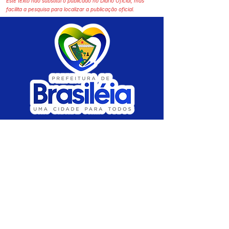
Este texto não substitui o publicado no Diário Oficial, mas
facilita a pesquisa para localizar a publicação oficial.
SERVIÇO DE ATENDIMENTO AO CIDADÃO 
(SIC) E OUVIDORIA
Prefeitura de Brasiléia - Estado do Acre
CNPJ 04.508.933/0001-45
💻Acesso online: 
SIC 
| 
Fale Conosco
 | 
Ouvidoria
 |
Portal de Transparência
 | 
Mapa 
do Site