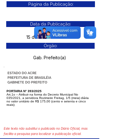
Página da Publicação:
Data da Publicação:
15 de outubro de 2025
Órgão:
Gab. Prefeito(a)
ESTADO DO ACRE
PREFEITURA DE BRASILÉIA
GABINETE DO PREFEITO
PORTARIA N° 393/2025
Art.1o – Atribuir na forma do Decreto Municipal No
035/2021, a servidora Rozimeire Freitag, 1/5 (meia) diária
no valor unitário de R$ 175,00 (cento e setenta e
cinco
reais);
Este texto não substitui o publicado no Diário Oficial, mas
facilita a pesquisa para localizar a publicação oficial.