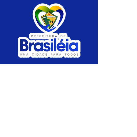
SERVIÇO DE ATENDIMENTO AO CIDADÃO 
(SIC) E OUVIDORIA
Prefeitura de Brasiléia - Estado do Acre
CNPJ 04.508.933/0001-45
💻Acesso online: 
SIC 
| 
Fale Conosco
 | 
Ouvidoria
 |
Portal de Transparência
 | 
Mapa 
do Site
📱Fone: +55 (68) 
3546-4402 ou +55 (68) 