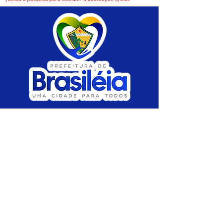
SERVIÇO DE ATENDIMENTO AO CIDADÃO 
(SIC) E OUVIDORIA
Prefeitura de Brasiléia - Estado do Acre
CNPJ 04.508.933/0001-45
💻Acesso online: 
SIC 
| 
Fale Conosco
 | 
Ouvidoria
 |
Portal de Transparência
 | 
Mapa 
do Site
📱Fone: +55 (68) 
3546-4402 ou +55 (68) 