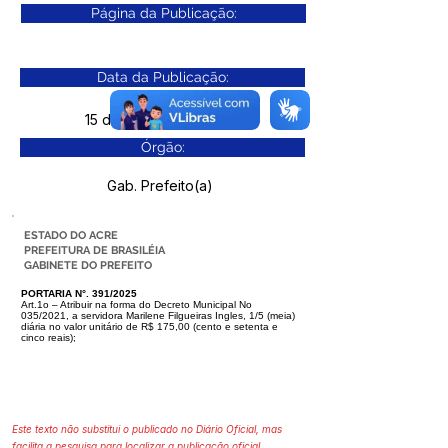
Página da Publicação:
Data da Publicação:
15 de outubro de 2025
Órgão:
Gab. Prefeito(a)
ESTADO DO ACRE
PREFEITURA DE BRASILÉIA
GABINETE DO PREFEITO
PORTARIA N°. 391/2025
Art.1o – Atribuir na forma do Decreto Municipal No
035/2021, a servidora Marilene Filgueiras Ingles, 1/5 (meia)
diária no valor unitário de R$ 175,00 (cento e
setenta e
cinco reais);
Este texto não substitui o publicado no Diário Oficial, mas
facilita a pesquisa para localizar a publicação oficial.