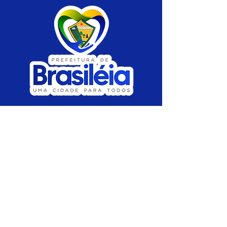
SERVIÇO DE ATENDIMENTO AO CIDADÃO 
(SIC) E OUVIDORIA
Prefeitura de Brasiléia - Estado do Acre
CNPJ 04.508.933/0001-45
💻Acesso online: 
SIC 
| 
Fale Conosco
 | 
Ouvidoria
 |
Portal de Transparência
 | 
Mapa 
do Site
📱Fone: +55 (68) 
3546-4402 ou +55 (68) 