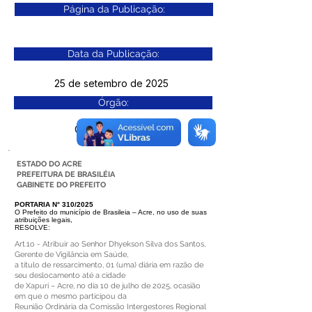
Página da Publicação:
Data da Publicação:
25 de setembro de 2025
Órgão:
Gab. Prefeito(a)
ESTADO DO ACRE
PREFEITURA DE BRASILÉIA
GABINETE DO PREFEITO
PORTARIA N° 310/2025
O Prefeito do município de Brasileia – Acre, no uso de suas
atribuições legais,
RESOLVE:
Art.1o - Atribuir ao Senhor Dhyekson Silva dos Santos,
Gerente de Vigilância em Saúde,
a título de ressarcimento, 01 (uma) diária em razão de
seu deslocamento até a cidade
de Xapuri – Acre, no dia 10 de julho de 2025, ocasião
em que o mesmo participou da
Reunião Ordinária da Comissão Intergestores Regional