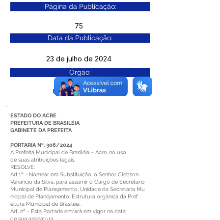
Página da Publicação:
75
Data da Publicação:
23 de julho de 2024
Órgão:
Gab. Prefeito(a)
ESTADO DO ACRE
PREFEITURA DE BRASILÉIA
GABINETE DA PREFEITA
PORTARIA Nº. 306/2024
A Prefeita Municipal de Brasiléia – Acre, no uso
de suas atribuições legais,
RESOLVE:
Art.1º - Nomear em Substituição, o Senhor Clebson
Venâncio da Silva, para assumir o Cargo de Secretário
Municipal de Planejamento, Unidade da Secretaria Mu
nicipal de Planejamento, Estrutura orgânica da Pref
eitura Municipal de Brasileia.
Art. 2º - Esta Portaria entrará em vigor na data
de sua assinatura.