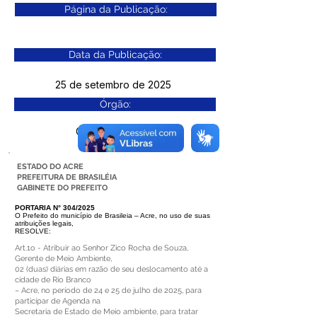
Página da Publicação:
Data da Publicação:
25 de setembro de 2025
Órgão:
Gab. Prefeito(a)
ESTADO DO ACRE
PREFEITURA DE BRASILÉIA
GABINETE DO PREFEITO
PORTARIA N° 304/2025
O Prefeito do município de Brasileia – Acre, no uso de suas
atribuições legais,
RESOLVE:
Art.1o - Atribuir ao Senhor Zico Rocha de Souza,
Gerente de Meio Ambiente,
02 (duas) diárias em razão de seu deslocamento até a
cidade de Rio Branco
– Acre, no período de 24 e 25 de julho de 2025, para
participar de Agenda na
Secretaria de Estado de Meio ambiente, para tratar