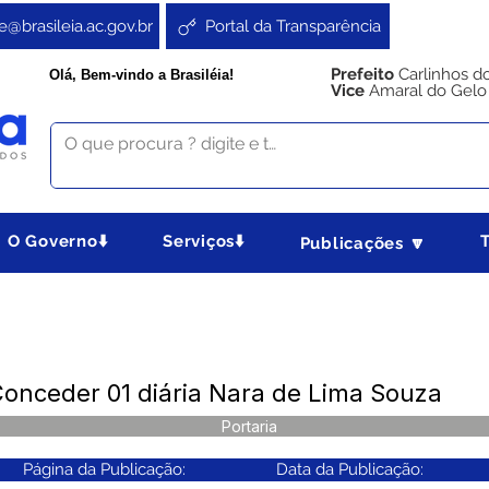
e@brasileia.ac.gov.br
Portal da Transparência
Prefeito
Carlinhos d
Olá, Bem-vindo a Brasiléia!
Vice
Amaral do Gelo
O Governo⬇️
Serviços⬇️
Publicações 🔽
Conceder 01 diária Nara de Lima Souza
Portaria
Página da Publicação:
Data da Publicação: