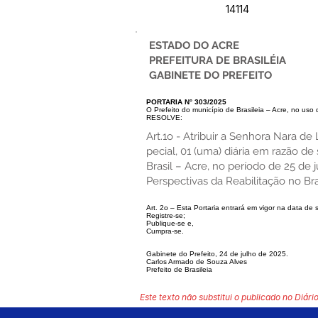
14114
ESTADO DO ACRE
PREFEITURA DE BRASILÉIA
GABINETE DO PREFEITO
PORTARIA N° 303/2025
O Prefeito do município de Brasileia – Acre, no uso 
RESOLVE:
Art.1o - Atribuir a Senhora Nara 
pecial, 01 (uma) diária em razão d
Brasil – Acre, no período de 25 de 
Perspectivas da Reabilitação no Br
Art. 2o – Esta Portaria entrará em vigor na data de 
Registre-se;
Publique-se e,
Cumpra-se.
Gabinete do Prefeito, 24 de julho de 2025.
Carlos Armado de Souza Alves
Prefeito de Brasileia
Este texto não substitui o publicado no Diário