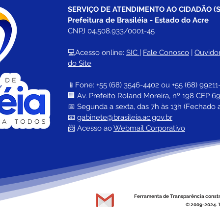
SERVIÇO DE ATENDIMENTO AO CIDADÃO (S
Prefeitura de Brasiléia - Estado do Acre
CNPJ 04.508.933/0001-45
💻Acesso online: 
SIC 
| 
Fale Conosco
 | 
Ouvidor
do Site
📱Fone: +55 (68) 
3546-4402 ou +55 (68) 99211
🏢 
Av. Prefeito Roland Moreira, nº 198 CEP 69
📅 Segunda a sexta, das 7h às 13h (Fechado 
📧 
gabinete@brasileia.ac.gov.br
📨 Acesso ao 
Webmail Corporativo
Ferramenta de Transparência const
© 2009-2024. T