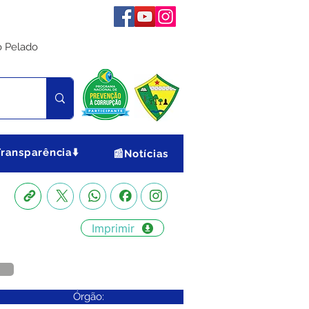
o Pelado
Transparência⬇️
📰Notícias
Imprimir
Órgão: