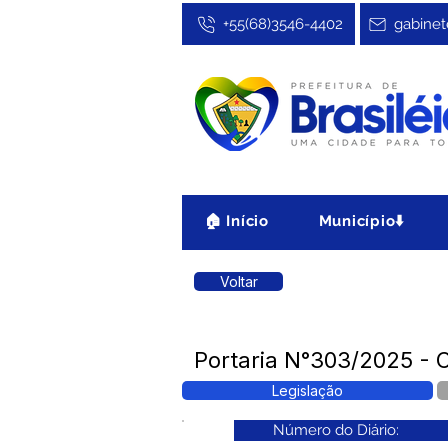
+55(68)3546-4402
gabinet
🏠 Início
Município⬇️
Voltar
Portaria N°303/2025 - 
Legislação
Número do Diário: