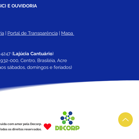
IC) E OUVIDORIA
ia
 |
Portal de Transparência
 | 
Mapa 
-4247 
(
Lajúcia Cantuário
)
932-000, Centro, Brasiléia, Acre
aos sábados, domingos e feriados)
ruída com amor pela Decorp.
odos os direitos reservados.