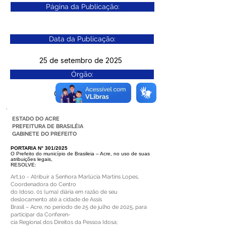
Página da Publicação:
Data da Publicação:
25 de setembro de 2025
Órgão:
Gab. Prefeito(a)
ESTADO DO ACRE
PREFEITURA DE BRASILÉIA
GABINETE DO PREFEITO
PORTARIA N° 301/2025
O Prefeito do município de Brasileia – Acre, no uso de suas
atribuições legais,
RESOLVE:
Art.1o - Atribuir a Senhora Marlúcia Martins Lopes,
Coordenadora do Centro
do Idoso, 01 (uma) diária em razão de seu
deslocamento até a cidade de Assis
Brasil – Acre, no período de 25 de julho de 2025, para
participar da Conferen-
cia Regional dos Direitos da Pessoa Idosa;