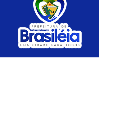
SERVIÇO DE ATENDIMENTO AO CIDADÃO 
(SIC) E OUVIDORIA
Prefeitura de Brasiléia - Estado do Acre
CNPJ 04.508.933/0001-45
💻Acesso online: 
SIC 
| 
Fale Conosco
 | 
Ouvidoria
 |
Portal de Transparência
 | 
Mapa 
do Site
📱Fone: +55 (68) 
3546-4402 ou +55 (68) 
99211-4247 
(
Lajúcia Cantuário
)
🏢 
Av. Prefeito Roland Moreira, nº 198 CEP 