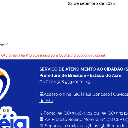
23 de setembro de 2025
egais,”
 Oficial, mas facilita a pesquisa para localizar a publicação oficial.
SERVIÇO DE ATENDIMENTO AO CIDADÃO (S
Prefeitura de Brasiléia - Estado do Acre
CNPJ 04.508.933/0001-45
💻Acesso online: 
SIC 
| 
Fale Conosco
 | 
Ouvidor
do Site
📱Fone: +55 (68) 
3546-4402 ou +55 (68) 99211
🏢 
Av. Prefeito Roland Moreira, nº 198 CEP 69
📅 Segunda a sexta, das 7h às 13h (Fechado 