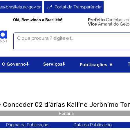
e@brasileia.ac.gov.br
Portal da Transparência
Prefeito
Carlinhos d
Olá, Bem-vindo a Brasiléia!
Vice
Amaral do Gelo
O Governo⬇️
Serviços⬇️
Publicações 🔽
 Conceder 02 diárias Kalline Jerônimo To
Portaria
Página da Publicação:
Data da Publicação: