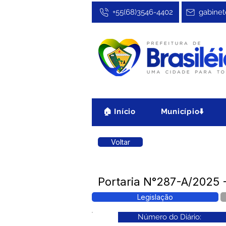
+55(68)3546-4402
gabinet
🏠 Início
Município⬇️
Voltar
Portaria N°287-A/2025 -
Legislação
Número do Diário: