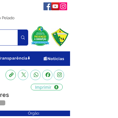
o Pelado
Transparência⬇️
📰Notícias
Imprimir
rres
Órgão: