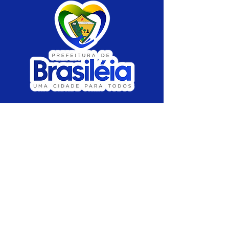
SERVIÇO DE ATENDIMENTO AO CIDADÃO 
(SIC) E OUVIDORIA
Prefeitura de Brasiléia - Estado do Acre
CNPJ 04.508.933/0001-45
💻Acesso online: 
SIC 
| 
Fale Conosco
 | 
Ouvidoria
 |
Portal de Transparência
 | 
Mapa 
do Site
📱Fone: +55 (68) 
3546-4402 ou +55 (68) 
99211-4247 
(
Lajúcia Cantuário
)