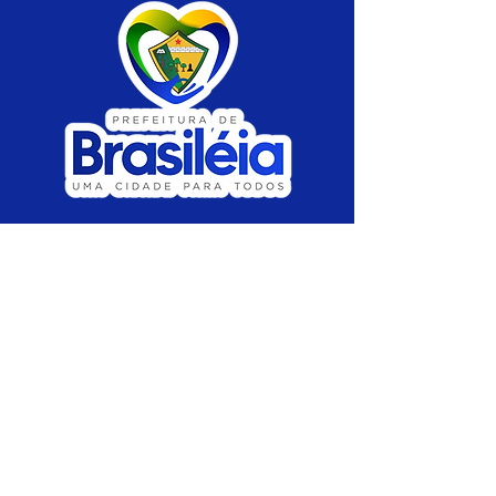
SERVIÇO DE ATENDIMENTO AO CIDADÃO 
(SIC) E OUVIDORIA
Prefeitura de Brasiléia - Estado do Acre
CNPJ 04.508.933/0001-45
💻Acesso online: 
SIC 
| 
Fale Conosco
 | 
Ouvidoria
 |
Portal de Transparência
 | 
Mapa 
do Site
📱Fone: +55 (68) 
3546-4402 ou +55 (68) 
99211-4247 
(
Lajúcia Cantuário
)