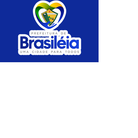
SERVIÇO DE ATENDIMENTO AO CIDADÃO 
(SIC) E OUVIDORIA
Prefeitura de Brasiléia - Estado do Acre
CNPJ 04.508.933/0001-45
💻Acesso online: 
SIC 
| 
Fale Conosco
 | 
Ouvidoria
 |
Portal de Transparência
 | 
Mapa 
do Site
📱Fone: +55 (68) 
3546-4402 ou +55 (68) 
99211-4247 
(
Lajúcia Cantuário
)