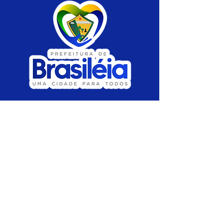
SERVIÇO DE ATENDIMENTO AO CIDADÃO 
(SIC) E OUVIDORIA
Prefeitura de Brasiléia - Estado do Acre
CNPJ 04.508.933/0001-45
💻Acesso online: 
SIC 
| 
Fale Conosco
 | 
Ouvidoria
 |
Portal de Transparência
 | 
Mapa 
do Site
📱Fone: +55 (68) 
3546-4402 ou +55 (68) 
99211-4247 
(
Lajúcia Cantuário
)