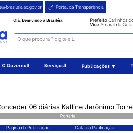
e@brasileia.ac.gov.br
Portal da Transparência
Prefeito
Carlinhos d
Olá, Bem-vindo a Brasiléia!
Vice
Amaral do Gelo
O Governo⬇️
Serviços⬇️
Publicações 🔽
onceder 06 diárias Kalline Jerônimo Torr
Portaria
Página da Publicação:
Data da Publicação: