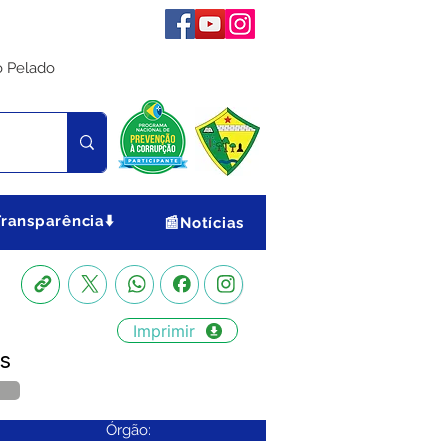
o Pelado
Transparência⬇️
📰Notícias
Imprimir
es
Órgão: