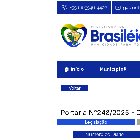
+55(68)3546-4402
gabinet
🏠 Início
Município⬇️
Voltar
Portaria N°248/2025 - C
Legislação
Número do Diário: