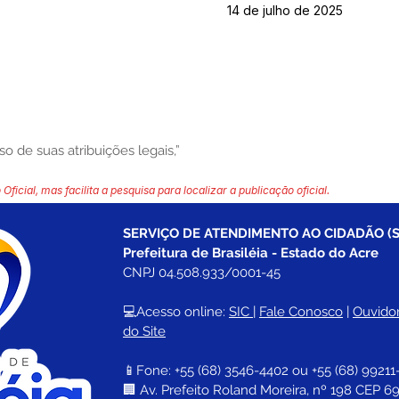
14 de julho de 2025
so de suas atribuições legais,”
 Oficial, mas facilita a pesquisa para localizar a publicação oficial.
SERVIÇO DE ATENDIMENTO AO CIDADÃO (S
Prefeitura de Brasiléia - Estado do Acre
CNPJ 04.508.933/0001-45
💻Acesso online: 
SIC 
| 
Fale Conosco
 | 
Ouvidor
do Site
📱Fone: +55 (68) 
3546-4402 ou +55 (68) 99211
🏢 
Av. Prefeito Roland Moreira, nº 198 CEP 69