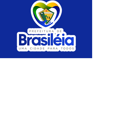
SERVIÇO DE ATENDIMENTO AO CIDADÃO 
(SIC) E OUVIDORIA
Prefeitura de Brasiléia - Estado do Acre
CNPJ 04.508.933/0001-45
💻Acesso online: 
SIC 
| 
Fale Conosco
 | 
Ouvidoria
 |
Portal de Transparência
 | 
Mapa 
do Site
📱Fone: +55 (68) 
3546-4402 ou +55 (68) 
99211-4247 
(
Lajúcia Cantuário
)