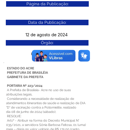
Página da Publicação:
Data da Publicação:
12 de agosto de 2024
Órgão:
Gab. Prefeito(a)
ESTADO DO ACRE
PREFEITURA DE BRASILÉIA
GABINETE DA PREFEITA
PORTARIA Nº 223/2024
A Prefeita de Brasileia- Acre no uso de suas
atribuições legais,
Considerando a necessidade de realização de
atendimentos itinerantes de saúde e realização de DIA
“D” de vacinação contra a Poliomielite, realizado
dia 08 de junho de 2024 (sábado);
RESOLVE:
Art1º - Atribuir na forma do Decreto Municipal N°
035/2021, a servidora Sônia Barbosa Feitosa, 01 (uma)
meia – diária no valor unitário de R$ 175,00 (cento