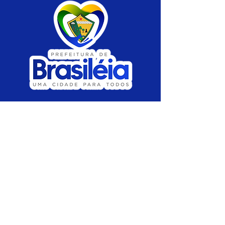
SERVIÇO DE ATENDIMENTO AO CIDADÃO 
(SIC) E OUVIDORIA
Prefeitura de Brasiléia - Estado do Acre
CNPJ 04.508.933/0001-45
💻Acesso online: 
SIC 
| 
Fale Conosco
 | 
Ouvidoria
 |
Portal de Transparência
 | 
Mapa 
do Site
📱Fone: +55 (68) 
3546-4402 ou +55 (68) 
99211-4247 
(
Lajúcia Cantuário
)