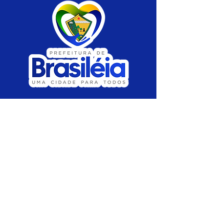
SERVIÇO DE ATENDIMENTO AO CIDADÃO 
(SIC) E OUVIDORIA
Prefeitura de Brasiléia - Estado do Acre
CNPJ 04.508.933/0001-45
💻Acesso online: 
SIC 
| 
Fale Conosco
 | 
Ouvidoria
 |
Portal de Transparência
 | 
Mapa 
do Site
📱Fone: +55 (68) 
3546-4402 ou +55 (68) 
99211-4247 
(
Lajúcia Cantuário
)