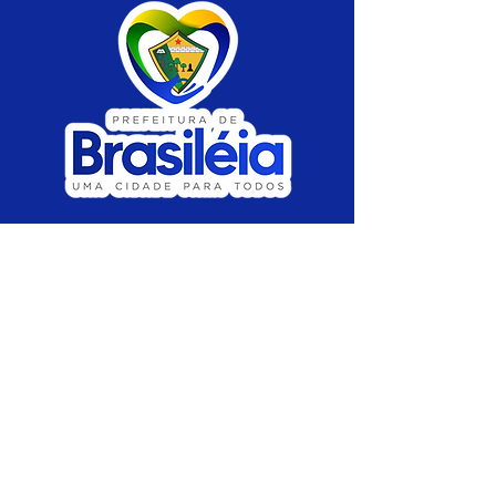
SERVIÇO DE ATENDIMENTO AO CIDADÃO 
(SIC) E OUVIDORIA
Prefeitura de Brasiléia - Estado do Acre
CNPJ 04.508.933/0001-45
💻Acesso online: 
SIC 
| 
Fale Conosco
 | 
Ouvidoria
 |
Portal de Transparência
 | 
Mapa 
do Site
📱Fone: +55 (68) 
3546-4402 ou +55 (68) 
99211-4247 
(
Lajúcia Cantuário
)