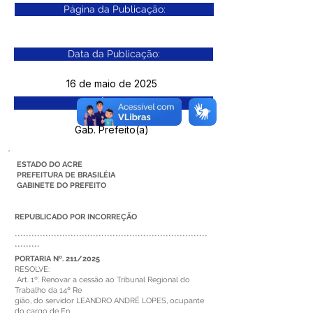
Página da Publicação:
Data da Publicação:
16 de maio de 2025
Órgão:
Gab. Prefeito(a)
ESTADO DO ACRE
PREFEITURA DE BRASILÉIA
GABINETE DO PREFEITO
REPUBLICADO POR INCORREÇÃO
*********************************************************************
*********
PORTARIA Nº. 211/2025
RESOLVE:
Art. 1º. Renovar a cessão ao Tribunal Regional do
Trabalho da 14º Re
gião, do servidor LEANDRO ANDRÉ LOPES, ocupante
do cargo de En