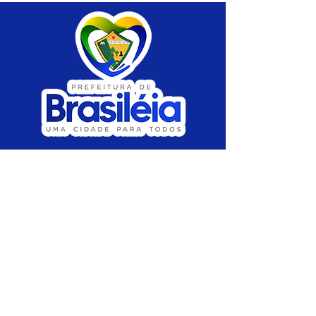
SERVIÇO DE ATENDIMENTO AO CIDADÃO 
(SIC) E OUVIDORIA
Prefeitura de Brasiléia - Estado do Acre
CNPJ 04.508.933/0001-45
💻Acesso online: 
SIC 
| 
Fale Conosco
 | 
Ouvidoria
 |
Portal de Transparência
 | 
Mapa 
do Site
📱Fone: +55 (68) 
3546-4402 ou +55 (68) 