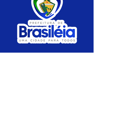
SERVIÇO DE ATENDIMENTO AO CIDADÃO 
(SIC) E OUVIDORIA
Prefeitura de Brasiléia - Estado do Acre
CNPJ 04.508.933/0001-45
💻Acesso online: 
SIC 
| 
Fale Conosco
 | 
Ouvidoria
 |
Portal de Transparência
 | 
Mapa 
do Site
📱Fone: +55 (68) 
3546-4402 ou +55 (68) 
99211-4247 
(
Lajúcia Cantuário
)
🏢 
Av. Prefeito Roland Moreira, nº 198 CEP 