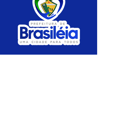
SERVIÇO DE ATENDIMENTO AO CIDADÃO 
(SIC) E OUVIDORIA
Prefeitura de Brasiléia - Estado do Acre
CNPJ 04.508.933/0001-45
💻Acesso online: 
SIC 
| 
Fale Conosco
 | 
Ouvidoria
 |
Portal de Transparência
 | 
Mapa 
do Site
📱Fone: +55 (68) 
3546-4402 ou +55 (68) 
99211-4247 
(
Lajúcia Cantuário
)
🏢 
Av. Prefeito Roland Moreira, nº 198 CEP 