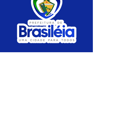
SERVIÇO DE ATENDIMENTO AO CIDADÃO 
(SIC) E OUVIDORIA
Prefeitura de Brasiléia - Estado do Acre
CNPJ 04.508.933/0001-45
💻Acesso online: 
SIC 
| 
Fale Conosco
 | 
Ouvidoria
 |
Portal de Transparência
 | 
Mapa 
do Site
📱Fone: +55 (68) 
3546-4402 ou +55 (68) 
99211-4247 
(
Lajúcia Cantuário
)
🏢 
Av. Prefeito Roland Moreira, nº 198 CEP 