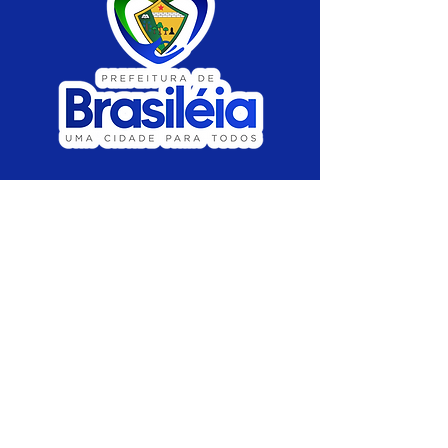
SERVIÇO DE ATENDIMENTO AO CIDADÃO 
(SIC) E OUVIDORIA
Prefeitura de Brasiléia - Estado do Acre
CNPJ 04.508.933/0001-45
💻Acesso online: 
SIC 
| 
Fale Conosco
 | 
Ouvidoria
 |
Portal de Transparência
 | 
Mapa 
do Site
📱Fone: +55 (68) 
3546-4402 ou +55 (68) 
99211-4247 
(
Lajúcia Cantuário
)
🏢 
Av. Prefeito Roland Moreira, nº 198 CEP 