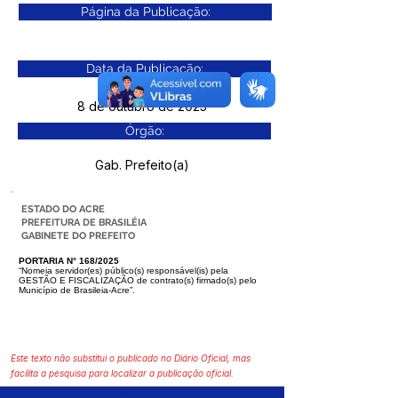
Página da Publicação:
Data da Publicação:
8 de outubro de 2025
Órgão:
Gab. Prefeito(a)
ESTADO DO ACRE
PREFEITURA DE BRASILÉIA
GABINETE DO PREFEITO
PORTARIA N° 168/2025
“Nomeia servidor(es) público(s) responsável(is) pela
GESTÃO E FISCALIZA
ÇÃO de contrato(s) firmado(s) pelo
Município de Brasileia-Acre”.
Este texto não substitui o publicado no Diário Oficial, mas
facilita a pesquisa para localizar a publicação oficial.