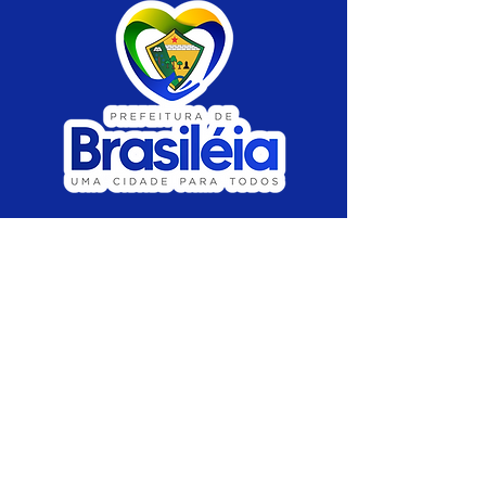
SERVIÇO DE ATENDIMENTO AO CIDADÃO 
(SIC) E OUVIDORIA
Prefeitura de Brasiléia - Estado do Acre
CNPJ 04.508.933/0001-45
💻Acesso online: 
SIC 
| 
Fale Conosco
 | 
Ouvidoria
 |
Portal de Transparência
 | 
Mapa 
do Site
📱Fone: +55 (68) 
3546-4402 ou +55 (68) 
99211-4247 
(
Lajúcia Cantuário
)