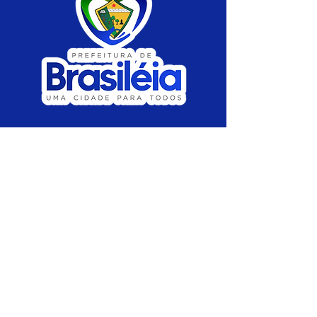
SERVIÇO DE ATENDIMENTO AO CIDADÃO 
(SIC) E OUVIDORIA
Prefeitura de Brasiléia - Estado do Acre
CNPJ 04.508.933/0001-45
💻Acesso online: 
SIC 
| 
Fale Conosco
 | 
Ouvidoria
 |
Portal de Transparência
 | 
Mapa 
do Site
📱Fone: +55 (68) 
3546-4402 ou +55 (68) 
99211-4247 
(
Lajúcia Cantuário
)
🏢 
Av. Prefeito Roland Moreira, nº 198 CEP 