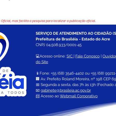
 Oficial, mas facilita a pesquisa para localizar a publicação oficial.
SERVIÇO DE ATENDIMENTO AO CIDADÃO (S
Prefeitura de Brasiléia - Estado do Acre
CNPJ 04.508.933/0001-45
💻Acesso online: 
SIC 
| 
Fale Conosco
 | 
Ouvidor
do Site
📱Fone: +55 (68) 
3546-4402 ou +55 (68) 99211
🏢 
Av. Prefeito Roland Moreira, nº 198 CEP 69
📅 Segunda a sexta, das 7h às 13h (Fechado 
📧 
gabinete@brasileia.ac.gov.br
📨 Acesso ao 
Webmail Corporativo