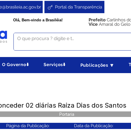
e@brasileia.ac.gov.br
Portal da Transparência
Prefeito
Carlinhos d
Olá, Bem-vindo a Brasiléia!
Vice
Amaral do Gelo
O Governo⬇️
Serviços⬇️
Publicações 🔽
onceder 02 diárias Raiza Dias dos Santos
Portaria
Página da Publicação:
Data da Publicação: