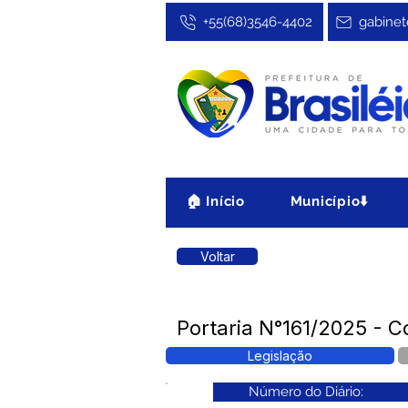
+55(68)3546-4402
gabinet
🏠 Início
Município⬇️
Voltar
Portaria N°161/2025 - C
Legislação
Número do Diário: