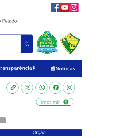
o Pelado
Transparência⬇️
📰Notícias
Imprimir
Órgão: